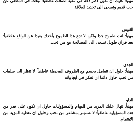
مهنياً: عليك ان تكون اكثر دقة في تنفيذ اعمالك عاطفياً: تبحث في الماضي عن
حب قديم وتسعى الى تجديد العلاقة.
القوس
مهنياً: انت طموح جدا ولكن لا تدع هذا الطموح يأخذك بعيدا عن الواقع عاطفياً:
بعد فراق طويل تسعى الى المصالحة مع من تحب.
الجدي
مهنياً: حاول ان تتعامل بحسم مع الظروف المحيطة عاطفياً: لا تنظر الى سلبيات
من تحب حاول دائما ان تفكر في ايجابياته.
الدلو
مهنياً: تنهال عليك المزيد من المهام والمسؤوليات حاول ان تكون على قدر من
هذه المسؤولية عاطفياً: لا تستهتر بمشاعر من تحب وحاول ان تعطيه المزيد من
الاهتمام.