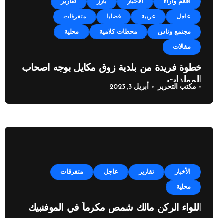
أقلام وآراء
الأخبار
بارز
تقارير
عاجل
عربية
قضايا
متفرقات
مجتمع وناس
محطات كلامية
محلية
مقالات
خطوة فريدة من بلدية زوق مكايل بوجه اصحاب
المولدات
مكتب التحرير
أبريل 3, 2023
الأخبار
تقارير
عاجل
متفرقات
محلية
اللواء الركن مالك شمص مكرماً في الموفنبيك