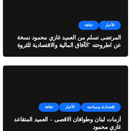
الأخبار
ثقافة
المرتضى تسلم من العميد غازي محمود نسخة
عن اطروحته “الآفاق المالية والاقتصادية للثروة
النفطية”
إقتصادية وسياحية
الأخبار
ثقافة
أزمات لبنان وطوافان الاقصى – العميد المتقاعد
غازي محمود