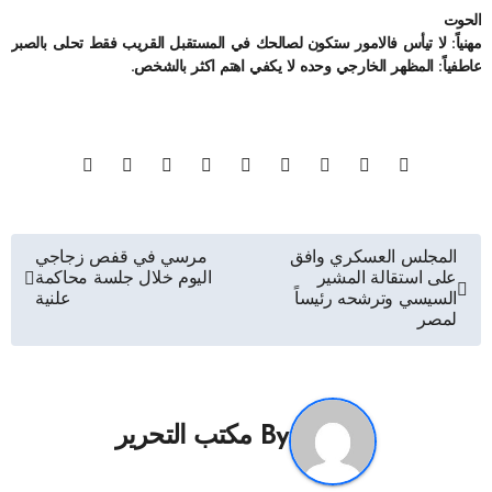
الحوت
مهنياً: لا تيأس فالامور ستكون لصالحك في المستقبل القريب فقط تحلى بالصبر
عاطفياً: المظهر الخارجي وحده لا يكفي اهتم اكثر بالشخص.
تصفّح
المجلس العسكري وافق
مرسي في قفص زجاجي
على استقالة المشير
اليوم خلال جلسة محاكمة
المقالات
السيسي وترشحه رئيساً
علنية
لمصر
By
مكتب التحرير