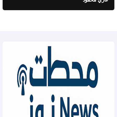
غازي محمود