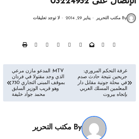
الإتصال على 03224932
By مكتب التحرير
يناير 29, 2014
لا توجد تعليقات
تصفّح
غرفة التحكم المروري:
MTV: المدعو مازن مرعي
جريحين نتيجة حادث صدم
الذي وجد مقتولا في فردان
المقالات
في محلة جونية مقابل دار
بموقف المبنى التجاري 730
المعلمين المسلك الغربي
وهو قريب الوزير السابق
بإتجاه بيروت
محمد جواد خليفة
By
مكتب التحرير