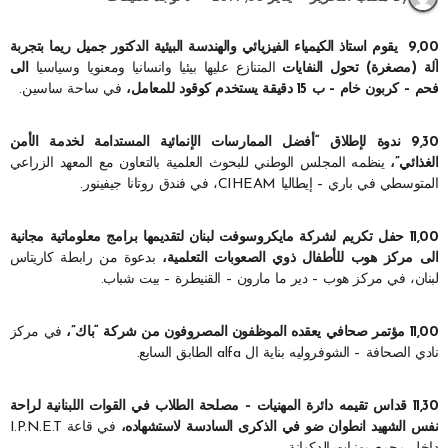
9,00 يقوم استاذ الكيمياء الفيزيائي والهندسة البيئية الدكتور جميل ريما بتجربة
آلة (مصغرة) تحول النفايات
المتنازع عليها بيئيا وانسانيا ومعنويا وسياسيا
الى
فحم – كربون خام – ب 15 دقيقة يستخدم كوقود للمعامل،
في ساحة ساسين.
9,30 ندوة لإطلاق “أفضل الممارسات الإنمائية المستدامة لخدمة الأمن
الغذائي”،
ينظمه المجلس الوطني للبحوث العلمية بالتعاون مع المعهد الزراعي
المتوسطي في باري – إيطاليا CIHEAM، في فندق روتانا جيفينور.
11,00 حفل تكريم لشركة مايكروسوفت لبنان لتقديمها برامج معلوماتية مجانية
الى مركز هوب للأطفال ذوي الصعوبات التعلمية،
بدعوة من رابطة كاريتاس
لبنان، في مركز هوب – دير ما مارون – القنيطرة – بيت شباب.
11,00 مؤتمر صحافي يعقده الموظفون المصروفون من شركة “باك”،
في مركز
نادي الصحافة – الشوفروليه بناية ال alfa الطابق السابع.
11,30 قداس تقيمه دائرة المهنيات – مصلحة الطلاب في القوات اللبنانية لراحة
نفس الشهيد انطوان ضو في الذكرى السادسة لاستشهاده،
في قاعة I.P.N.E.T