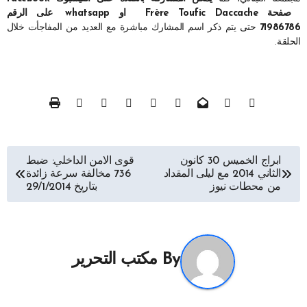
صفحة
Frère Toufic Daccache
او
whatsapp
على الرقم
71986786
حتى يتم ذكر اسم المشارك مباشرة مع العديد من المفاجأت خلال
الحلقة.
تصفّح
ابراج الخميس 30 كانون
قوى الامن الداخلي: ضبط
الثاني 2014 مع ليلى المقداد
736 مخالفة سرعة زائدة
المقالات
من محطات نيوز
بتاريخ 29/1/2014
By
مكتب التحرير