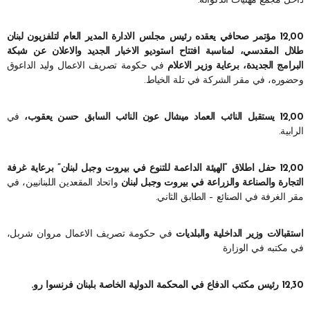
داخل مجمع مهنيات الدكوانة.
12,00 مؤتمر صحافي يعقده رئيس مجلس الادارة المدير العام لتلفزيون لبنان
طلال المقدسي، لمناسبة افتتاح استوديو الاخبار الجديد والاعلان عن شبكة
البرامج الجديدة، برعاية وزير الاعلام
في حكومة تصريف الاعمال وليد الداعوق
وحضوره، في مقر الشركة في تلة الخياط.
12,00 يستقبل النائب العماد ميشال عون النائب السابق حسن يعقوب،
في
الرابية.
12,00 حفل اطلاق “الهيئة الداعمة للتنوع في بيروت وجبل لبنان” برعاية غرفة
التجارة والصناعة والزراعة في بيروت وجبل لبنان
واتحاد المقعدين اللبنانيين، في
مقر الغرفة في الصنائع – الطابق الثاني.
استقبالات وزير الداخلية والبلديات
في حكومة تصريف الاعمال مروان شربل،
في مكتبه في الوزارة
12,30 رئيس مكتب الدفاع في المحكمة الدولية الخاصة بلبنان فرنسوا رو.