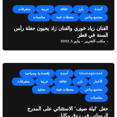
أجندة
بارز
ثقافة
عربية
متفرقات
مجتمع وناس
محطات فنية
مناسبات
الفنان زياد خوري والفنان زاد يحيون حفلة رأس
السنة في قطر
مكتب التحرير
يناير 5, 2023
Uncategorized
أجندة
إقتصادية وسياحية
الأخبار
بارز
ثقافة
عربية
متفرقات
مجتمع وناس
محطات فنية
محلية
مناسبات
حفل “ليلة صيف” الاستثنائي على المدرج
الروماني في زوق مكايل