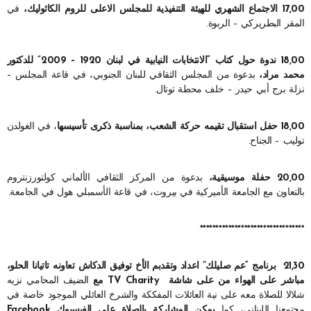
17,00 الاجتماع الشهري للهيئة التنفيذية للمجلس الاعلى للروم الكاثوليك،
في
المقر البطريركي – الربوة.
18,00 ندوة حول كتاب “الانتخابات النيابية في لبنان 1920 – 2009” للدكتور
محمد مراد،
بدعوة من المجلس الثقافي للبنان الجنوبي، في قاعة المجلس –
نزلة برج أبي حيدر – خلف محطة توتال.
18,00 حفل استقبال تقيمه حركة الشعب، بمناسبة ذكرى تأسيسها
، في الغولدن
توليب – الجناح.
20,00 حفلة موسيقية،
بدعوة من المركز الثقافي الألماني كولتورزنتروم
بالتعاون مع الجامعة الأميركية في بيروت، في قاعة الأسمبلي هول في الجامعة.
*********************************
21,30 برنامج “عم صليلك” اعداد وتقدبم
الأخ توفيق الدكاش
تعاونه تاتيانا الحلو،
مباشر على الهواء من على شاشة TV Charity مع
الضيف المحامي نزيه
شلالا للصلاة معه على نية العائلات المفككة والشرخ العائلي الموجود خاصة في
مجتمعنا اللبناني، كما
يمكن المشاركة بالصلاة
على الفيسبوك
Facebook