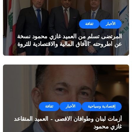
الأخبار
ثقافة
المرتضى تسلم من العميد غازي محمود نسخة
عن اطروحته “الآفاق المالية والاقتصادية للثروة
النفطية”
إقتصادية وسياحية
الأخبار
ثقافة
أزمات لبنان وطوافان الاقصى – العميد المتقاعد
غازي محمود