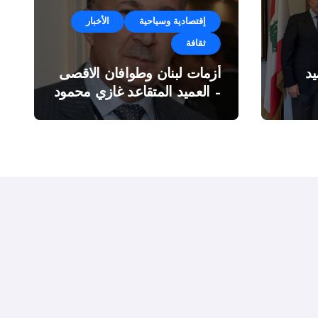
إقتصادية وسياحية
الأخبار
ثقافة
د
أزمات لبنان وطوافان الاقصى
– العميد المتقاعد غازي محمود
ة”