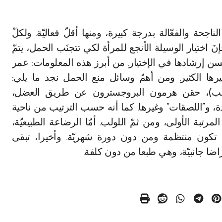
 فإنَ اختيار الوسيلة الأنجع للمرأة لكي تتجنَب الحمل، يتمّ
إرشادها في الإختيار. من أبرز هذه المعلومات: عمر
يرها الكثير. ومن أهمّ وسائل منع الحمل نجد ما يلي:
للولب)، حقن هرمون البروجسترون عن طريق العضل،
ادة، و”اللصقات” وغيرها. كما أنه حسب الترتيب من ناحية
رتبة الأولى، ومن ثمّ اللولب. أمّا الرضاعة الطبيعيّة،
 بين 95% و98%، شريطة أن تكون منتظمة ومن دون دورة شهريّة. وأخيرا، تبقى
اضا جانبيّة، وهي طبعا من دون كلفة.