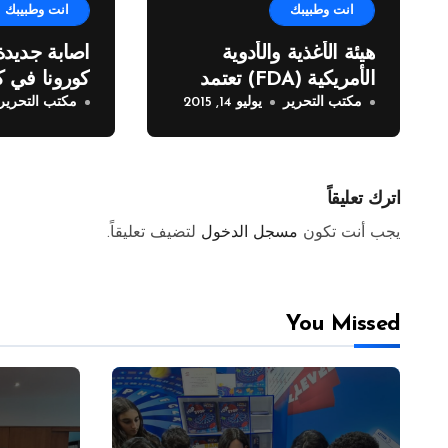
انت وطبيبك
انت وطبيبك
هيئة الأغذية والأدوية
اصابة جديدة
الأمريكية (FDA) تعتمد
كورونا في كو
مكتب التحرير
يوليو 14, 2015
مكتب التحرير
(LCZ696) من نوفارتس
كعلاج جديد لقصور عضلة
القلب
اترك تعليقاً
يجب أنت تكون
مسجل الدخول
لتضيف تعليقاً.
You Missed