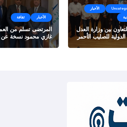
Uncatego
الأخبار
ية
الأخبار
ثقافة
لتعاون بين وزارة العدل
المرتضى تسلم من العمي
 الدولية للصليب الأحمر
غازي محمود نسخة عن
اطروحته “الآفاق المالية
والاقتصادية للثروة النفطي