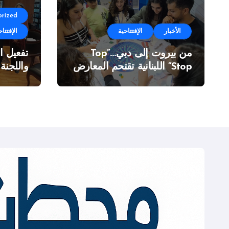
rized
الأخبار
الإفتتاحية
الإفتتاح
من بيروت إلى دبي…”Top
تفعيل ا
Stop” اللبنانية تقتحم المعارض
واللجنة
الدولية