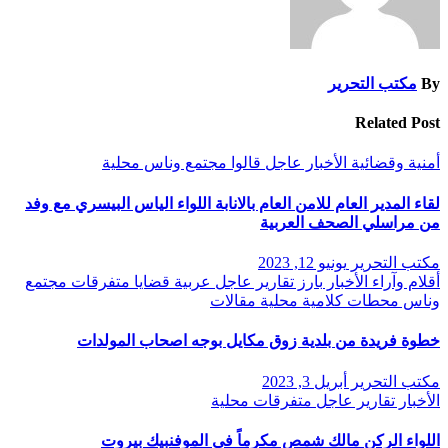
By
مكتب التحرير
Related Post
أمنية وقضائية
الأخبار
عاجل
قالوا
مجتمع وناس
محلية
لقاء المدير العام للامن العام بالانابة اللواء الياس البيسري مع وفد
من مراسلي الصحف العربية
مكتب التحرير
يونيو 12, 2023
أقلام وآراء
الأخبار
بارز
تقارير
عاجل
عربية
قضايا
متفرقات
مجتمع
وناس
محطات كلامية
محلية
مقالات
خطوة فريدة من بلدية زوق مكايل بوجه اصحاب المولدات
مكتب التحرير
أبريل 3, 2023
الأخبار
تقارير
عاجل
متفرقات
محلية
اللواء الركن مالك شمص مكرماً في الموفنبيك بيروت