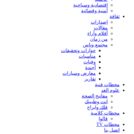
إقتصادية وسياحية
أمنية وقضائية
ثقافة
إصدارات
مقالات
أقلام وآراء
من زمان
مجتمع وناس
حوارات وتحقيقات
مناسبات
وفيات
أجندة
معارض وسيارات
تقارير
محطات فنية
علوم الغد
مفاتيح الصحة
انت وطبيبك
فلك وابراج
محطات كلامية
قالوا
محطات TV
اتصل بنا