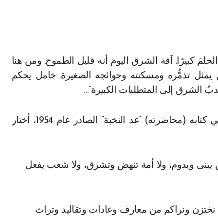
ن يمثل تذمُّره ومسكنته وحوائجه الصغيرة. خامل يحكم
نتدبُ الشرق إلى المتطلبات الكبيرة”…
ولبنان من هذا الشرق، ومن حلم سعيد عقل هذا، في كتابه (محاضرته) “غد النخبة” الصادر عام 1954، أختار
طن يبنى ويدوم، ولا أمة تنهض وتشرق، ولا شعب يفعل
 نختزن ونراكم من معارف وعادات وتقاليد وتراث