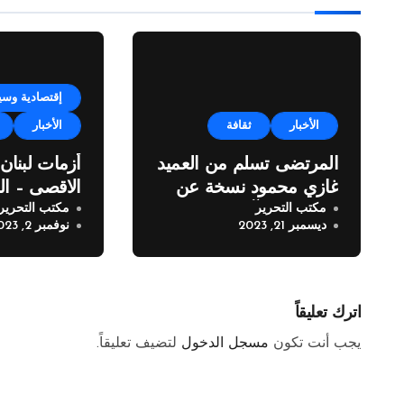
إقتصادية وسي
الأخبار
ثقافة
الأخبار
المرتضى تسلم من العميد
أزمات لبنان
غازي محمود نسخة عن
الاقصى – الع
مكتب التحرير
مكتب التحرير
اطروحته “الآفاق المالية
غازي محمود
ديسمبر 21, 2023
نوفمبر 2, 2023
والاقتصادية للثروة
النفطية”
اترك تعليقاً
يجب أنت تكون
مسجل الدخول
لتضيف تعليقاً.