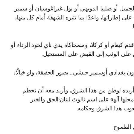
جميل أو صليبا الدويهي أو بول غيراغوسيان أو سمير
لى إطاراتها، واعدًا بما تثيره الشهقة أمام كل منها،
 كيغام أو كركلا، ومنمحاكاة يدي ناي لحود الرداء أو
فس على الوثب إلى القبض على المستحيل.
ون بغدادي أوسمير حبشي… يصور الحقيقة، ولو خيالًا،
أريده لوطن من هذا الشرق، وأريد معه أن نحطم
َ محلها آلهة على اسم ثالوث لبنان:الحق والخير
وب هذا الشرق وحكامه.
 الطموح.