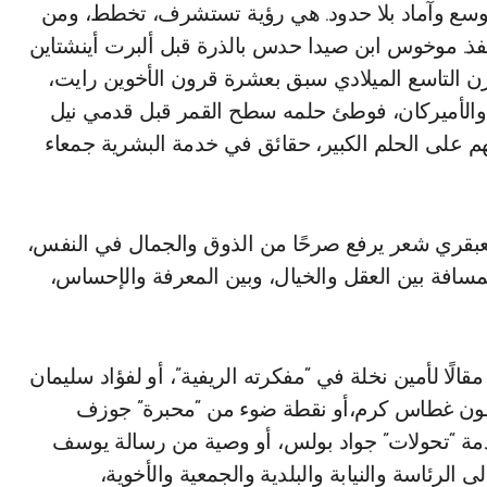
أوسع وآماد بلا حدود. هي رؤية تستشرف، تخطط، ومن
ُنفذ. موخوس ابن صيدا حدس بالذرة قبل ألبرت أينشتاين
ن التاسع الميلادي سبق بعشرة قرون الأخوين رايت،
 والأميركان، فوطئ حلمه سطح القمر قبل قدمي نيل
 على الحلم الكبير، حقائق في خدمة البشرية جمعاء
 لعبقري شعر يرفع صرحًا من الذوق والجمال في النفس،
سافة بين العقل والخيال، وبين المعرفة والإحساس،
ًا لأمين نخلة في “مفكرته الريفية”، أو لفؤاد سليمان
لأنطون غطاس كرم،أو نقطة ضوء من “محبرة” جوزف
دمة “تحولات” جواد بولس، أو وصية من رسالة يوسف
 الرئاسة والنيابة والبلدية والجمعية والأخوية،