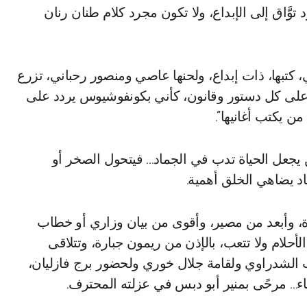
وَّاق إلى الإبداع، ولا تكون مجرد كلام طنان رنان
 كتبها، ذات إبداع، ولحنها عاصي ومنصور رحباني، تزرع
لو على كل دستور وقانون، كأني بكونفوشيوس يردد على
ن يكتب أغانيها”.
 يجعل الحياة تدب في الجماد… فيتحول الصخر أو
اد يضاهي الخلق أهمية.
، وأبعد من مصير، وأقوى من بيان وزاري أو خطاب
أحلام ولا تتعب، بالإذن من ريمون جبارة، وتتلاقى
وب الشدراوي ولقامة جلال خوري ولحضور برج فازليان،
طاء… مرحًى بمنير أبو دبس في عزلته المحترف.