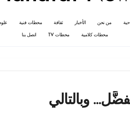
احية
من نحن
الأخبار
ثقافة
محطات فنية
علوم
محطات كلامية
محطات TV
اتصل بنا
َّل… وبالتالي