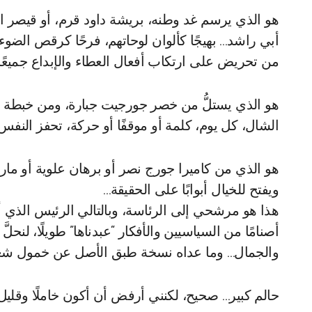
هو الذي يرسم غد وطنه، بريشة داود قرم، أو قيصر ال
أبي راشد… بهيجًا كألوان لوحاتهم، فرحًا كرقص الضوء ع
من تحريض على ارتكاب أفعال العطاء والإبداع جميعًا.
هو الذي يستلُّ من خصر جورجيت جبارة، ومن خبطة قدم
الشال، كل يوم، كلمة أو موقفًا أو حركة، تحفز الن
هو الذي من كاميرا جورج نصر أو برهان علوية أو مار
ويفتح للخيال أبوابًا على الحقيقة…
هذا هو مرشحي إلى الرئاسة، وبالتالي الرئيس الذي 
أصنامًا من السياسيين والأفكار “عبدناها” طويلًا، لنحلّ
والجمال… وما عداه نسخة طبق الأصل عن خمول شع
حالم كبير… صحيح، لكنني أرفض أن أكون خاملًا وقليل