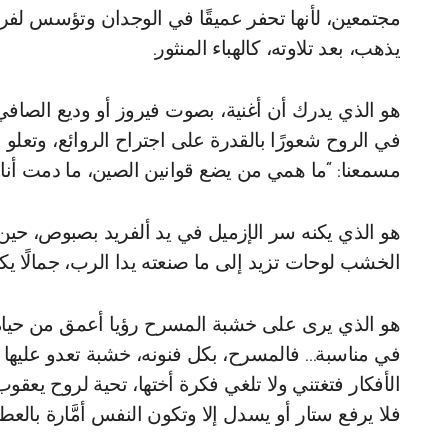
مجتمعين، لأنها تحفر عميقًا في الوجدان وتؤسس لفرد ت
يذهب، بعد تلاوته، كالهباء المنثور.
هو الذي يدرك أن أغنية، بصوت فيروز أو وديع الصافي،
في الروح شعورًا بالقدرة على اجتراح الروائع، وتع
مسمعنا: “ما همي من يضع قوانين الصين، ما دمت أنا م
هو الذي يكنه سر الإزميل في يد ألفريد بصبوص، حين
الخشب لوحات تزيد إلى ما صنعته يدا الرب، جمالًا يك
هو الذي يرى على خشبة المسرح رؤيا أعمق من حياة
في مناسبة… فالمسرح، بكل فنونه، خشبة تعدو عليها ال
الأفكار فتغتني ولا تلغي فكرة أختها، تحية لروح يعق
فلا يرفع ستار أو يسدل إلا وتكون النفس أمَّارة بالع