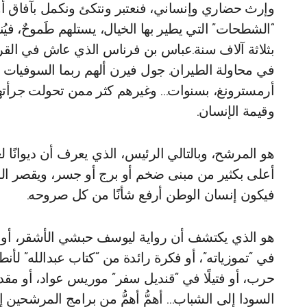
وإرث حضاري وإنساني، فنعتبر ونتكئ ونكمل بآفاق 
“الشطحات” التي يطير بها الخيال، يستلهم طَموحٌ، في
بثلاثة آلاف سنة.عباس بن فرناس الذي عاش في القر
في محاولة الطيران. جول فيرن ألهم ربما السوفيات
أرمسترونغ، بسنوات… وغيرهم كثر ممن تحولت جرأتهم
وقيمة الإنسان.
هو المرشح، وبالتالي الرئيس، الذي يعرف أن ديوانًا
أعلى بكثير من مبنى ضخم أو برج أو جسر، ويقصر الم
فيكون إنسان الوطن أرفع شأنًا من كل صروحه.
هو الذي يكتشف أن رواية ليوسف حبشي الأشقر، أو مقال
في “تموزياته”، أو فكرة رائدة من “كتاب عبدالله” 
حرب، أو فتيلًا في “قنديل سفر” موريس عواد، أو مق
السودا إلى الشباب… أهمُّ أهمُّ من برامج المرشحين إلى