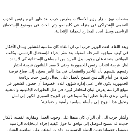
محطات نيوز – زار وزير الاتصالات بطرس حرب بعد ظهر اليوم رئيس الحزب
التقدمي الإشتراكي في منزله في كليمنصو وتم البحث في موضوع الإستحقاق
الرئاسي وسبل ايجاد المخارج للعملية الإنتخابية.
وبعد اللقاء، لفت الوزير حرب الى ان اللقاء كان مناسبة للتشاور وتبادل الأفكار
في كيفية مواجهة المرحلة المقبلة بعد تعثر إجراء الإستحقاق الرئاسي، وكانت
المواقف متفقة على وجوب بذل المزيد من المساعي الإستثنائية كي لا يفقد
لبنان فرصة انتخاب رئيس للجمهورية وحتى لا يفقد اللبنانيون فرصة اختيار
رئيسهم بنفسهم لأن التأخير والتعقيدات في هذا الأمر سيؤديا إلى ضياع فرصة
كبيرة من أمام اللبنانيين تسمح بالعمل على إيصال رئيس جديد لرئاسة
الجمهورية يكون قادرا على إدارة شؤون البلاد، خصوصا أن حصول الشغور في
موقع الرئاسة يعرض لبنان لمخاطر كبيرة في ظل التطورات الإقليمية والمحلية
والتي ترتدي طابعا خطيرا ولا سيما في جو النزوح السوري الكبير إلى لبنان
وتحول هذا النزوح إلى مأساة سياسية وأمنية واجتماعية”.
وأشار حرب الى “أن الرأي كان متفقا على وجوب العمل ومقاربة القضية بأفكار
جديدة قد تسمح للتوصل إلى توافق ما حول كيفية إجراء الإنتخابات الرئاسية
وتسهيل حصولها ضمن المهلة الدستورية. وقد تم التفاهم على مواصلة التشاور