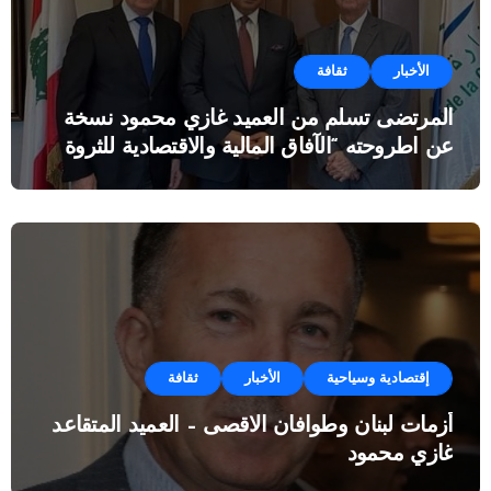
الأخبار
ثقافة
المرتضى تسلم من العميد غازي محمود نسخة
عن اطروحته “الآفاق المالية والاقتصادية للثروة
النفطية”
إقتصادية وسياحية
الأخبار
ثقافة
أزمات لبنان وطوافان الاقصى – العميد المتقاعد
غازي محمود