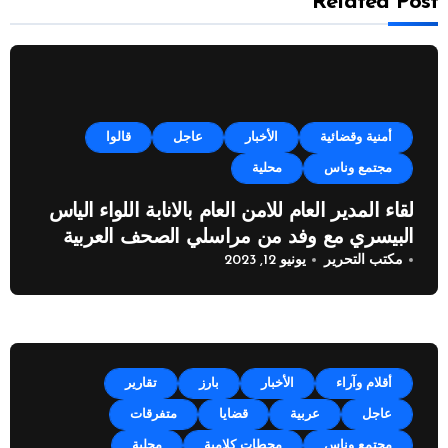
Related Post
أمنية وقضائية
الأخبار
عاجل
قالوا
مجتمع وناس
محلية
لقاء المدير العام للامن العام بالانابة اللواء الياس
البيسري مع وفد من مراسلي الصحف العربية
مكتب التحرير
يونيو 12, 2023
أقلام وآراء
الأخبار
بارز
تقارير
عاجل
عربية
قضايا
متفرقات
مجتمع وناس
محطات كلامية
محلية