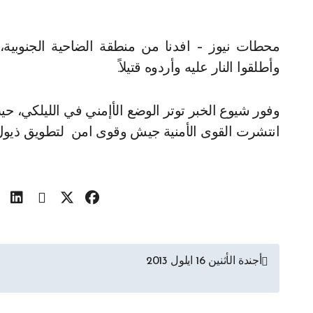
محطات نيوز – افدنا من منطقة الضاحية الجنوبية، الكفاءات، أن مسلحين كمنوا للمواطن حسن حجولا،
وأطلقوا النار عليه وأردوه قتيلاً.
وفور شيوع الخبر توتر الوضع الأإمني في الليلكي،
انتشرت القوى الأمنية جيش وقوى امن لتطويق ذيول
تصفّح
أجندة الأثنين 16 ايلول 2013
المقالات