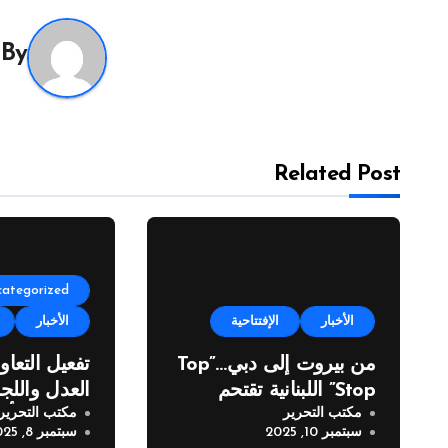
By
Related Post
categorized
الأخبار
الإفتتاحية
الأخبار
من بيروت إلى دبي…”Top
تفعيل التعاو
Stop” اللبنانية تقتحم
العدل واللجن
مكتب التحرير
مكتب التحرير
المعارض الدولية
للصليب الأح
سبتمبر 10, 2025
سبتمبر 8, 2025