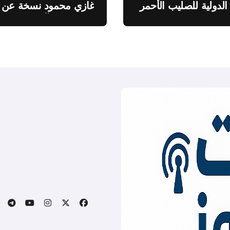
 الدولية للصليب الأحمر
غازي محمود نسخة عن
اطروحته “الآفاق المالية
والاقتصادية للثروة النفطي