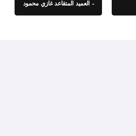
– العميد المتقاعد غازي محمود
ة”