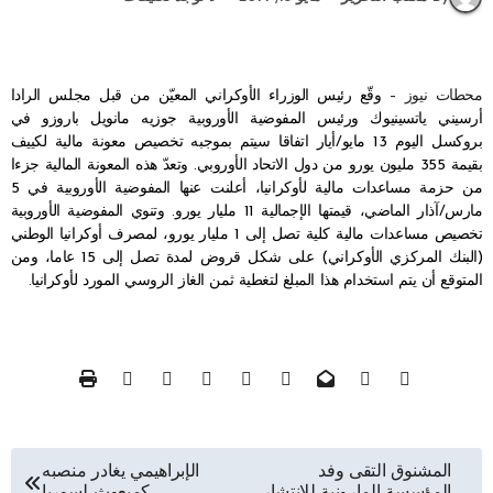
محطات نيوز –
وقّع رئيس الوزراء الأوكراني المعيّن من قبل مجلس الرادا
أرسيني ياتسينيوك ورئيس المفوضية الأوروبية جوزيه مانويل باروزو في
بروكسل اليوم 13 مايو/أيار اتفاقا سيتم بموجبه تخصيص معونة مالية لكييف
بقيمة 355 مليون يورو من دول الاتحاد الأوروبي. وتعدّ هذه المعونة المالية جزءا
من حزمة مساعدات مالية لأوكرانيا، أعلنت عنها المفوضية الأوروبية في 5
مارس/آذار الماضي، قيمتها الإجمالية 11 مليار يورو. وتنوي المفوضية الأوروبية
تخصيص مساعدات مالية كلية تصل إلى 1 مليار يورو، لمصرف أوكرانيا الوطني
(البنك المركزي الأوكراني) على شكل قروض لمدة تصل إلى 15 عاما، ومن
المتوقع أن يتم استخدام هذا المبلغ لتغطية ثمن الغاز الروسي المورد لأوكرانيا.
تصفّح
المشنوق التقى وفد
الإبراهيمي يغادر منصبه
المؤسسة المارونية للانتشار
كمبعوث لسوريا