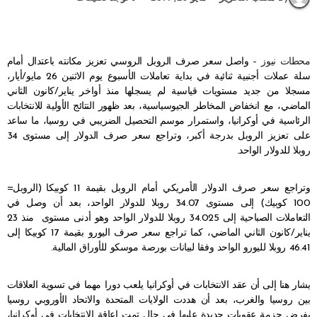
محطات نيوز –
واصل سعر صرف الروبل الروسي تعزيز مكانته باعتدال أمام
سلة عملات أجنبية ثنائية في بداية تعاملات الأسبوع يوم الاثنين 26 مايو/أيار،
مسجلا من جديد مستويات قياسية لم يسجلها منذ أواخر يناير/كانون الثاني
الماضي، مع انخفاض المخاطر الجيوسياسية، بعد ظهور النتائج الأولية للانتخابات
الرئاسية في أوكرانيا، واستمرار موسم التحصيل الضريبي في روسيا، ما ساعد
على تعزيز الروبل بدرجة أكبر، وتراجع سعر صرف الدولار إلى مستوى 34
روبلا للدولار الواحد.
وتراجع سعر صرف الدولار الأمريكي أمام الروبل بقيمة 11 كوبيكا (الروبل=
100 كوبيك) إلى مستوى 34.07 روبلا للدولار الواحد، بعد أن وصل في
التعاملات الصباحية إلى 34.025 روبلا للدولار الواحد وهو أدنى مستوى منذ 23
يناير/كانون الثاني الماضي، كما تراجع سعر صرف اليورو بقيمة 17 كوبيكا إلى
46.41 روبلا لليورو الواحد وفقا لبيانات بورصة موسكو للأوراق المالية.
يشار هنا إلى أن عقد الانتخابات في أوكرانيا يلعب دورا مهما في تسوية العلاقات
بين روسيا والغرب، بعد أن هددت الولايات المتحدة والاتحاد الأوروبي روسيا
بفرض حزمة عقوبات جديدة عليها في حال تمت إعاقة الانتخابات في أوكرانيا،