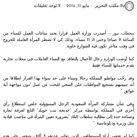
By مكتب التحرير
مايو 31, 2014
لا توجد تعليقات
محطات نيوز –
أصدرت وزارة العمل قرارا يحدد ساعات العمل للنساء من
الساعة 9 صباحا وحتى الـ 11 مساء، وذلك كي لا تضطر المرأة العاملة للخروج
في وقت متأخر تكون فيه الشوارع خاوية.
كما أوصت الوزارة رجال الأعمال بالتعاقد مع النساء العاملات في محلات تجارية
تقدم خدماتها للنساء فقط
.
وقد رحّب مواطنو المملكة رجالا ونساء على حد سواء بهذا القرار انطلاقا من
أنه سيسهم بتشجيع المواطنات على السعي للبحث عن عمل “دون مواجهة أية
عوائق
“.
وفي شأن مشاركة المرأة السعودية الرجل المسؤولية خلص استطلاع رأي
أُجري في المملكة بواسطة مركز “خديجة بنت خويلد” التابع لغرفة تجارة
وصناعة جدة إلى مطالبة سلطات البلاد “بضرورة تعيين المرأة في مناصب قيادية
مثل وزيرة ودبلوماسية
“.
كما لم تقتصر آراء المستطلعين الذين تجاوز عددهم 3 آلاف شخص على هذه