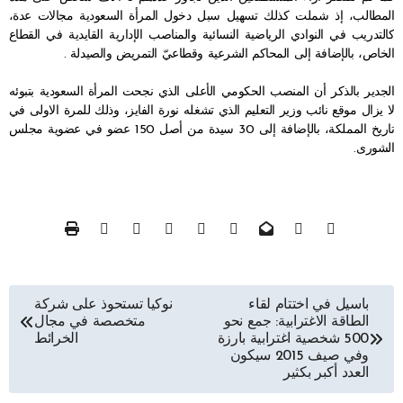
المطالب، إذ شملت كذلك تسهيل سبل دخول المرأة السعودية مجالات عدة،
كالتدريب في النوادي الرياضية النسائية والمناصب الإدارية القايدية في القطاع
الخاص، بالإضافة إلى المحاكم الشرعية وقطاعيّ التمريض والصيدلة
.
الجدير بالذكر أن المنصب الحكومي الأعلى الذي نجحت المرأة السعودية بتبوئه
لا يزال موقع نائب وزير التعليم الذي تشغله نورة الفايز، وذلك للمرة الاولى في
تاريخ المملكة، بالإضافة إلى 30 سيدة من أصل 150 عضو في عضوية مجلس
الشورى
.
تصفّح
باسيل في اختتام لقاء
نوكيا تستحوذ على شركة
الطاقة الاغترابية: جمع نحو
متخصصة في مجال
المقالات
500 شخصية اغترابية بارزة
الخرائط
وفي صيف 2015 سيكون
العدد أكبر بكثير