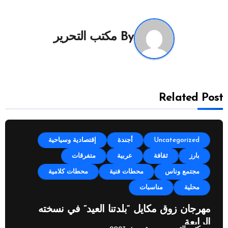
By
مكتب التحرير
Related Post
Uncategorized
أجندة
إقتصادية وسياحية
بارز
ثقافة
عربية
متفرقات
مجتمع وناس
محطات فنية
محطات كلامية
محلية
مناسبات
مهرجان زوق مكايل “بلدتنا العيد” في نسخته
الرابعة