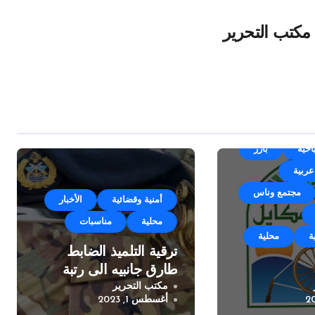
مكتب التحرير
Un
أجندة
احية
بارز
عربية
مجتمع وناس
أمنية وقضائية
الأخبار
محلية
مناسبات
ة
محلية
ترقية التلميذ الضابط
طارق جانبيه الى رتبة
مكتب التحرير
مكايل “بلدتنا
ملازم
أغسطس 1, 2023
خته الرابعة