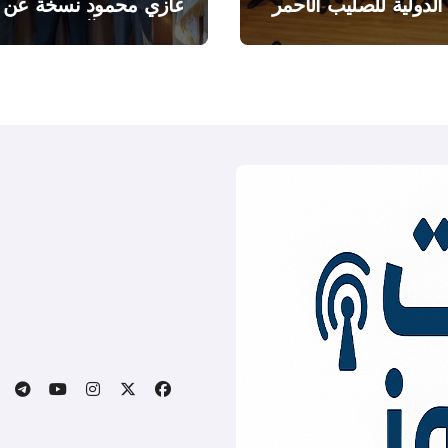
 الدولية للصليب الأحمر
غازي محمود نسخة عن
اطروحته “الآفاق المالية
والاقتصادية للثروة النفطي