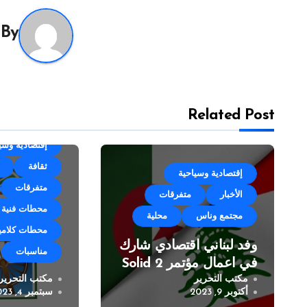
By
Related Post
categorized
إقتصادية وسي
ثقافة
إقتصادية وسياحية
متفرقات
الأخبار
متفرقات
محطات فنية
مجتمع وناس
محلية
محطات كلامي
وفد لبناني اقتصادي شارك
مناسبات
في اعمال مؤتمر Solid 2
مكتب التحرير
مكتب التحرير
مهرجان زوق 
أكتوبر 9, 2023
سبتمبر 4, 2023
العيد” في نس