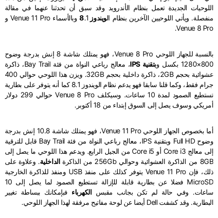
اللوحيات الجديدة تعمل بنظام الأندرويد وقد سبق أن تحدثنا عنهما في مقالة
منفصلة. ويأتي اللوحيين الآخرين بنظام ال
ويندوز 8
.1 وبالأسماء Venue 11 Pro و
Venue 8 Pro.
بالنسبة للجهاز اللوحي Venue 8 Pro، فهو يمتلك شاشة 8 إنش بدرجة وضوح
800×1280 بكسل و
بتقنية IPS
، معالج رباعي النواة من فئة Bay Trail، ذاكرة
عشوائية بحجم 2GB، ذاكرة داخلية بحجم 32GB. ويزن هذا اللوحي حوالي 400
جرام فقط، وكما قلنا سابقا فهو يدعم نظام الويندوز 8.1 كما أنه يتوفر على بطارية
تستطيع الصمود لمدة 10 ساعات. وسيكلف Venue 8 Pro حوالي 299 دولار
أمريكي وسوف يصل إلى السوق إبتداء من 18 أكتوبر.
أما بخصوص الجهاز اللوحي Venue 11 Pro، فهو يمتلك شاشة 10.8 إنش بدرجة
وضوح Full HD وبتقنية IPS، معالج رباعي النواة من فئة Bay Trail قابل للترقية
إلى معالج Core i3 أو Core i5 من الجيل الرابع. ويدعم هذا اللوحي ما يصل إلى
8GB من الذاكرة العشوائية وحوالي 256Gb من الذاكرة
الداخلية
. وعلاوة على
ذلك، فإن Venue 11 Pro يتوفر كذلك على منفذ USB ومنفذ للذاكرة الخارجية
MicroSD فضلا عن بطارية قابلة للإزالة تستطيع الصمود لما يصل إلى 10
ساعات. وفي حالة لم تكن بجانب مقبس
الكهرباء
فبإمكانك ببساطة تغيير
البطارية. وقد كشفت Dell أيضا عن لوحة مفاتيح مرفقة لهذا الجهاز اللوحي.