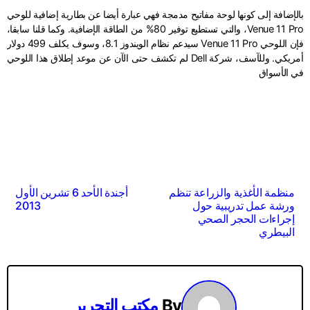
بالإضافة إلى كونها لوحة مفاتيح مدمجة فهي عبارة أيضا عن بطارية إضافية للوحي
Venue 11 Pro، والتي تستطيع توفير 80% من الطاقة الإضافية. وكما قلنا سابقا،
فإن اللوحي Venue 11 Pro سيدعم نظام الويندوز 8.1، وسوف يكلف 499 دولار
أمريكي. وللآسف، شركة Dell لم تكشف حتى الآن عن موعد إطلاق هذا اللوحي
في الأسواق
تصفّح
منظمة الأغذية والزراعة تنظم
أجندة الأحد 6 تشرين الأول
ورشة عمل تدريبية حول
2013
المقالات
إجراءات الحجر الصحي
البيطري
By
مكتب التحرير