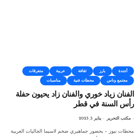
أجندة
بارز
ثقافة
عربية
متفرقات
مجتمع وناس
محطات فنية
مناسبات
الفنان زياد خوري والفنان زاد يحيون حفلة
رأس السنة في قطر
مكتب التحرير
يناير 5, 2023
محطات نيوز – بحضور جماهيري ضخم لاسيما الجاليات العربية