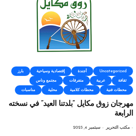
Uncategorized
أجندة
إقتصادية وسياحية
بارز
ثقافة
عربية
متفرقات
مجتمع وناس
محطات فنية
محطات كلامية
محلية
مناسبات
مهرجان زوق مكايل “بلدتنا العيد” في نسخته
الرابعة
مكتب التحرير
سبتمبر 4, 2023