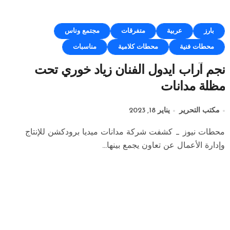
بارز
عربية
متفرقات
مجتمع وناس
محطات فنية
محطات كلامية
مناسبات
نجم آراب ايدول الفنان زياد خوري تحت
مظلة مدانات
مكتب التحرير
يناير 18, 2023
محطات نيوز _ كشفت شركة مدانات ميديا برودكشن للإنتاج
وإدارة الأعمال عن تعاون يجمع بينها...