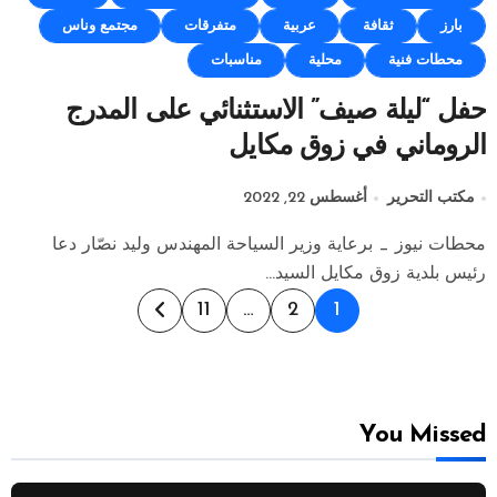
بارز
ثقافة
عربية
متفرقات
مجتمع وناس
محطات فنية
محلية
مناسبات
حفل “ليلة صيف” الاستثنائي على المدرج
الروماني في زوق مكايل
مكتب التحرير
أغسطس 22, 2022
محطات نيوز _ برعاية وزير السياحة المهندس وليد نصّار دعا
رئيس بلدية زوق مكايل السيد...
Posts
11
…
2
1
pagination
You Missed