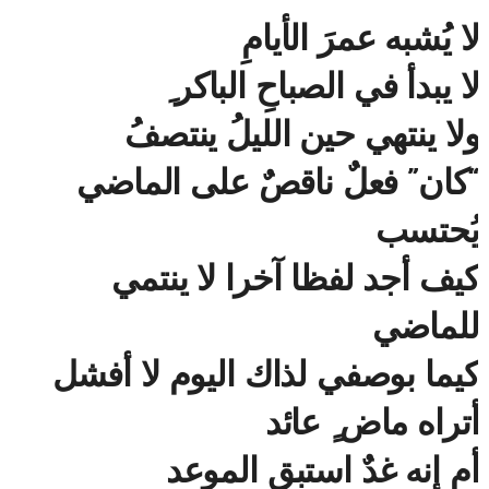
لا يُشبه عمرَ الأيامِ
لا يبدأ في الصباحِ الباكر ِ
ولا ينتهي حين الليلُ ينتصفُ
“كان” فعلٌ ناقصٌ على الماضي
يُحتسب
كيف أجد لفظا آخرا لا ينتمي
للماضي
كيما بوصفي لذاك اليوم لا أفشل
أتراه ماض ٍ عائد
أم إنه غدٌ استبق الموعد