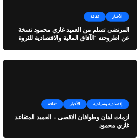
الأخبار
ثقافة
المرتضى تسلم من العميد غازي محمود نسخة
عن اطروحته “الآفاق المالية والاقتصادية للثروة
النفطية”
إقتصادية وسياحية
الأخبار
ثقافة
أزمات لبنان وطوافان الاقصى – العميد المتقاعد
غازي محمود