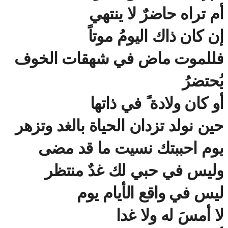
أم تراه حاضرٌ لا ينتهي
إن كان ذاك اليومُ موتاً
فللموت ماض في شهقات الخوف
يُحتضرُ
أو كان ولادة ً في ذاتها
حين نولد تزدان الحياة بالغد وتزهر
يوم احببتك نسيت ما قد مضى
وليس في حبي لك غدٌ منتظر
ليس في واقع الأيام يوم
لا أمسَ له ولا غدا