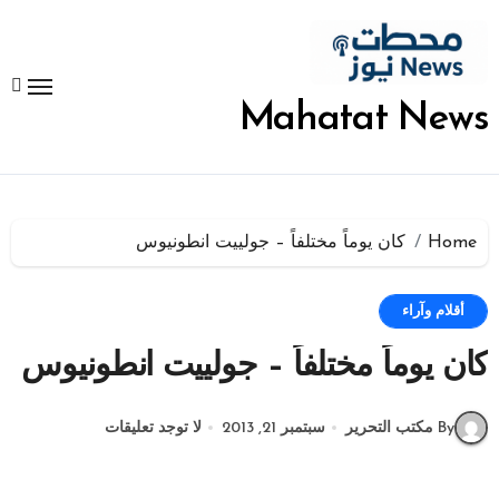
لتجاوز
لى
لمحتوى
Mahatat News
Home
كان يوماً مختلفاً – جولييت انطونيوس
أقلام وآراء
كان يوماً مختلفاً – جولييت انطونيوس
By مكتب التحرير
سبتمبر 21, 2013
لا توجد تعليقات