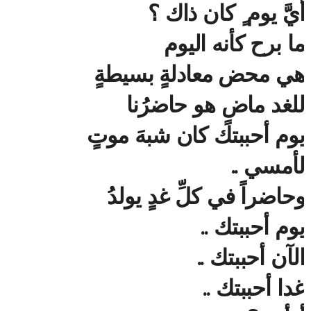
أيَّ يوم ٍ كان ذاك ؟
ما برح كأنه اليوم
هي محض معادلةٍ بسيطةٍ
للغد ماضٍ هو حاضرُنا
يوم أحببتك كان شبهَ موتٍ
لأمسي ..
وحاضراً في كلِّ غدٍ يولدُ
يوم أحببتك ..
الآن أحببتك ..
غدا أحببتك ..