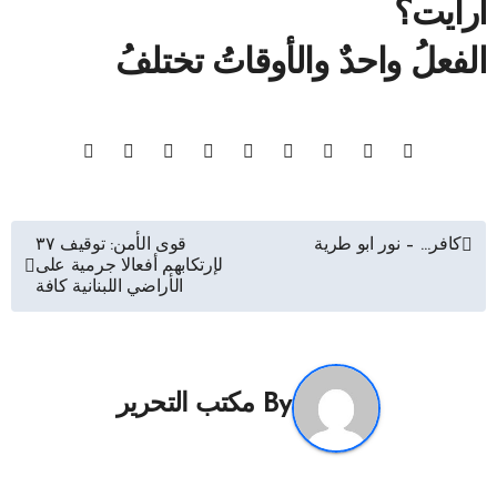
أرأيت؟
الفعلُ واحدٌ والأوقاتُ تختلفُ
تصفّح
كافر… – نور ابو طرية
قوى الأمن: توقيف ٣٧
لإرتكابهم أفعالا جرمية على
المقالات
الأراضي اللبنانية كافة
By
مكتب التحرير