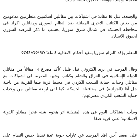
الحاجة. وتمتد الموافقة الاخيرة لسنة جديدة.
والجمعة، قتل 18 مقاتلا في اشتباكات بين مقاتلين اسلاميين متطرفين مدعومين
من بعض الكتائب الاخرى المقاتلة ضد النظام السوري ومقاتلين اكراد في
محافظة الحسكة في شمال شرق سوريا، بحسب ما ذكر المرصد السوري
لحقوق الانسان.
المعلم يؤكد “التزام سوريا بتنفيذ أحكام الاتفاقية كاملة”-2013/09/30
وقال المرصد في بريد الكتروني قبل قليل “تأكد مصرع 14 مقاتلاً من مقاتلي
الدولة الإسلامية في العراق والشام وكتائب وجبهة النصرة، في اشتباكات مع
مقاتلي وحدات حماية الشعب الكردي في محيط قرية صفا القريبة من ناحية
جل آغا (الجوادية) في محافظة الحسكة. كما لقي اربعة مقاتلين من وحدات
حماية الشعب الكردي مصرعهم”.
وبدأت اشتباكات اليوم في هذه المنطقة اثر هجوم شنه فجرا مقاتلو “الدولة
الاسلامية” على قرية صفا.
على صعيد آخر، افاد المرصد عن غارات جوية عدة نفذها جيش النظام على