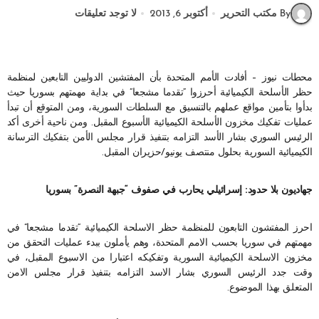
By مكتب التحرير
أكتوبر 6, 2013
لا توجد تعليقات
محطات نيوز – أفادت الأمم المتحدة بأن المفتشين الدوليين التابعين لمنظمة
حظر الأسلحة الكيميائية أحرزوا “تقدما مشجعا” في بداية مهمتهم بسوريا حيث
بدأوا بتأمين مواقع عملهم بالتنسيق مع السلطات السورية، ومن المتوقع أن تبدأ
عمليات تفكيك مخزون الأسلحة الكيميائية الأسبوع المقبل. ومن ناحية أخرى أكد
الرئيس السوري بشار الأسد التزامه بتنفيذ قرار مجلس الأمن بتفكيك الترسانة
الكيميائية السورية بحلول منتصف يونيو/حزيران المقبل.
جهاديون بلا حدود: إسرائيلي يحارب في صفوف “جبهة النصرة” بسوريا
احرز المفتشون التابعون للمنظمة حظر الاسلحة الكيميائية “تقدما مشجعا” في
مهمتهم في سوريا بحسب الامم المتحدة، وهم يأملون ببدء عمليات التحقق من
مخزون الاسلحة الكيميائية السورية وتفكيكه اعتبارا من الاسبوع المقبل، في
وقت جدد الرئيس السوري بشار الاسد التزامه بتنفيذ قرار مجلس الامن
المتعلق بهذا الموضوع.