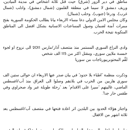
مناطق في دير الزور (شرق) حيث قتل ثلاثة اشخاص في مدينة الميادين،
وريف دمشق لا سيما في منطقة القلمون (شمال دمشق)، وادلب (شمال
غرب)، ودرعا (جنوب)، وحلب (شمال).
وكان مجلس الامن الدولي دعا مساء الاربعاء بيانا يطالب الحكومة السورية بفتح
ممرات آمنة لضمان وصول المساعدات الانسانية بشكل افضل الى المناطق
المنكوبة نتيجة الحرب.
وادى النزاع السوري المستمر منذ منتصف آذار/مارس 2011 الى نزوح او لجوء
خمسة ملايين سوري، ومقتل اكثر من 115 الف شخص.
لَقِّم المحتوىريبورتاجات من سوريا
وذكرت منظمة “اطباء بلا حدود” في بيان صدر عنها الاربعاء ان حوالى ستين الف
سوري هاربين من الحرب في بلادهم وصلوا الى العراق منذ آب/اغسطس
الماضي، غالبيتهم “سيرا على الاقدام” بعد “رحلة طويلة عبر واد صحراوي وفي
طقس حار جدا”.
واجتاز هؤلاء الحدود بين البلدين اثر اعادة فتحها في منتصف آب/اغسطس بعد
ثلاثة اشهر من الاقفال.