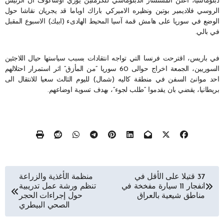
دبلوماسيا، اعلن المستشار الدبلوماسي للكرملين يوري اوشاكوف ان الرئيس
الروسي فلاديمير بوتين ونظيره الاميركي باراك اوباما قد يجريان نقاشا حول
الوضع في سوريا على هامش قمة آسيا المحيط الهادىء (ابيك) الاسبوع المقبل
في بالي.
في باريس، اقترحت فرنسا التي تواجه انتقادات بسبب سياستها حيال اللاجئين
السوريين، الجمعة اخراج حوالى 60 سوريا “من المأزق” اثر استمرار احتلالهم
احد موانئ السفن في منطقة كاليه (شمال) لليوم الثالث سعيا للانتقال الى
بريطانيا، يقضي بان يقدموا “طلب لجوء”، بهدف تسوية اوضاعهم.
تصفّح
37 قتيلا على الأقل في
منظمة الأغذية والزراعة
انفجار 11 سيارة مفخخة في
تنظم ورشة عمل تدريبية
المقالات
مناطق شيعية بالعراق
حول إجراءات الحجر
الصحي البيطري