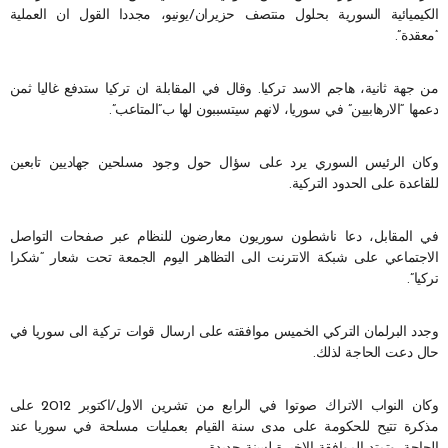
الكيميائية السورية بحلول منتصف حزيران/يونيو، مجددا القول ان العملية
“معقدة”.
من جهة ثانية، هاجم الاسد تركيا. وقال في المقابلة ان تركيا ستدفع غاليا ثمن
دعمها “الارهابيين” في سوريا، لانهم سيتسببون لها ب”المتاعب”.
وكان الرئيس السوري يرد على سؤال حول وجود مسلحين جهاديين تابعين
للقاعدة على الحدود التركية.
في المقابل، دعا ناشطون سوريون معارضون للنظام عبر صفحات التواصل
الاجتماعي على شبكة الانترنت الى التظاهر اليوم الجمعة تحت شعار “شكرا
تركيا”.
وجدد البرلمان التركي الخميس موافقته على ارسال قوات تركية الى سوريا في
حال دعت الحاجة لذلك.
وكان النواب الاتراك صوتوا في الرابع من تشرين الاول/اكتوبر 2012 على
مذكرة تتيح للحكومة على مدى سنة القيام بعمليات مسلحة في سوريا عند