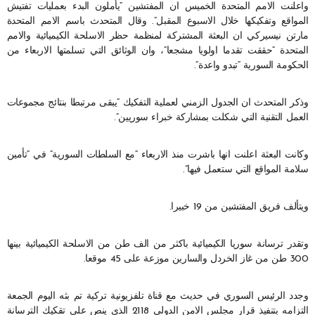
واعلنت الامم المتحدة الخميس ان المفتشين “يأملون البدء بعمليات تفتيش
المواقع وتفكيكها خلال الاسبوع المقبل”. وقال المتحدث باسم الامم المتحدة
مارتن نيسيركي ان البعثة المشتركة لمنظمة حظر الاسلحة الكيميائية والامم
المتحدة “حققت تقدما اولويا مشجعا”، وان الوثائق التي تسلمتها الاربعاء من
الحكومة السورية “تبدو واعدة”.
وذكر المتحدث ان الجدول الزمني لعملية التفكيك “يبقى مرتبطا بنتائج مجموعات
العمل التقنية التي شكلت بمشاركة خبراء سوريين”.
وكانت البعثة اعلنت انها باشرت منذ الاربعاء “مع السلطات السورية” في “تأمين
سلامة المواقع التي ستعمل فيها”.
ويتألف فريق المفتشين من 19 خبيرا.
وتقدر ترسانة سوريا الكيميائية باكثر من الف طن من الاسلحة الكيميائية بينها
300 طن من غاز الخردل والسارين موزعة على 45 موقعا.
وجدد الرئيس السوري في حديث مع قناة تلفزيونية تركية تم بثه اليوم الجمعة
التزامه بتنفيذ قرار مجلس الامن الدولي 2118 الذي ينص على تقكيك الترسانة